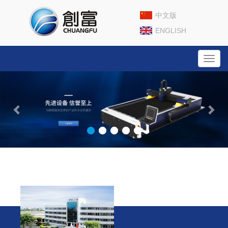
中文版
ENGLISH
Toggl
navig
Previous
Nex