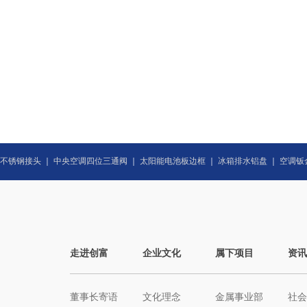
不锈钢接头
｜
中央空调四位三通阀
｜
太阳能电池板边框
｜
冰箱排水铝盘
｜
空调钣
走进创富
企业文化
属下项目
资讯
董事长寄语
文化理念
金属事业部
社会