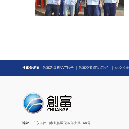
搜索关键词
：
汽车发动机VVT转子
｜
汽车空调锻造铝法兰
｜
热交换器
地址
：广东省佛山市顺德区伦教羊大路168号