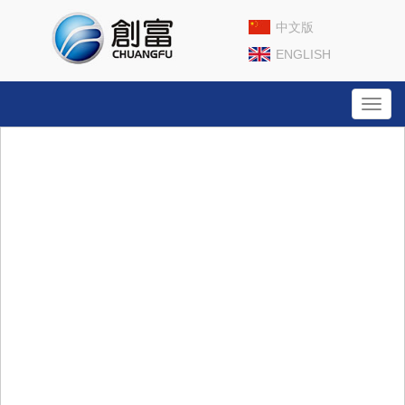
中文版
ENGLISH
Toggl
navig